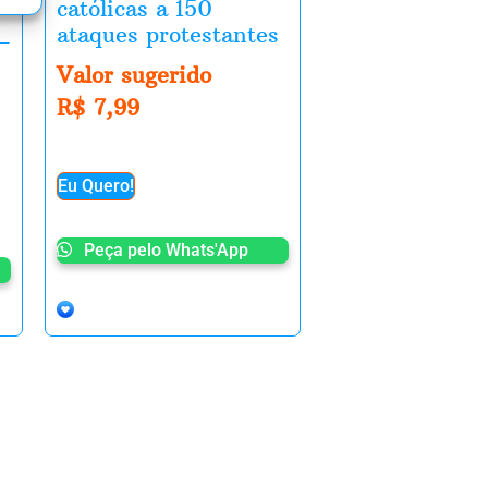
católicas a 150
ataques protestantes
–
Valor sugerido
R$
7,99
Eu Quero!
Peça pelo Whats'App