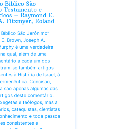
 Bíblico São
o Testamento e
ticos – Raymond E.
. Fitzmyer, Roland
Bíblico São Jerônimo”
 E. Brown, Joseph A.
 Murphy é uma verdadeira
, na qual, além de uma
entário a cada um dos
ontram-se também artigos
ntes à História de Israel, à
 hermenêutica. Concisão,
eza são apenas algumas das
artigos deste comentário,
exegetas e teólogos, mas a
ios, catequistas, cientistas
conhecimento e toda pessoa
es consistentes e