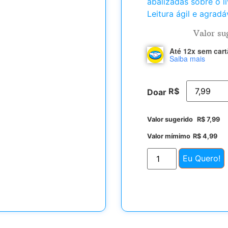
abalizadas sobre o l
Leitura ágil e agradá
Valor su
Até 12x sem car
Saiba mais
R$
Doar
Valor sugerido
R$
7,99
Valor mímimo
R$
4,99
Eu Quero!