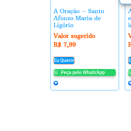
A Oração – Santo
Afonso Maria de
Ligório
l
Valor sugerido
R$
7,99
Eu Quero!
E
Peça pelo Whats'App