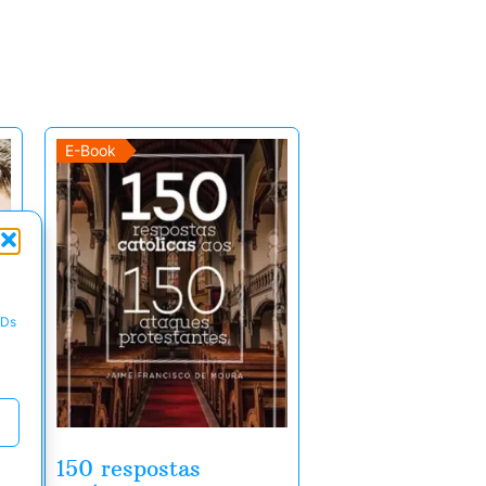
E-Book
IDs
150 respostas