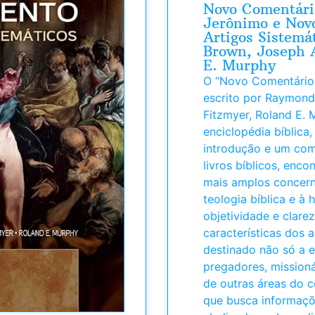
Novo Comentário
Jerônimo e Nov
Artigos Sistemá
Brown, Joseph A
E. Murphy
O “Novo Comentário 
escrito por Raymond
Fitzmyer, Roland E.
enciclopédia bíblica
introdução e um com
livros bíblicos, enc
mais amplos concerne
teologia bíblica e à
objetividade e clar
características dos 
destinado não só a 
pregadores, missionár
de outras áreas do 
que busca informaçõ