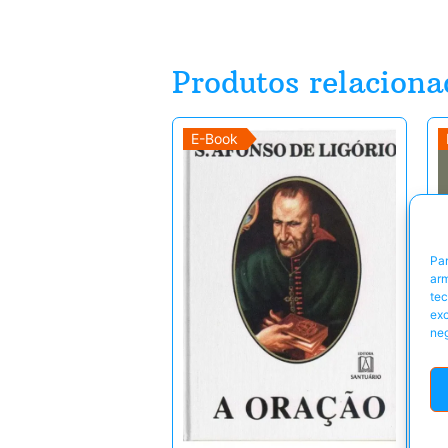
Produtos relaciona
E-Book
Par
arm
te
exc
neg