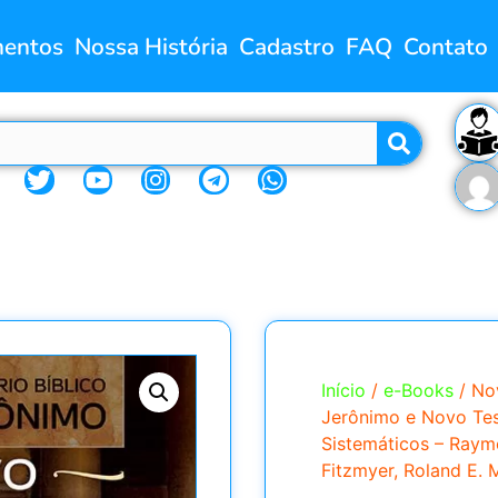
entos
Nossa História
Cadastro
FAQ
Contato
Início
/
e-Books
/ No
Jerônimo e Novo Tes
Sistemáticos – Raym
Fitzmyer, Roland E. 