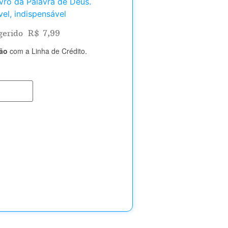
ivro da Palavra de Deus.
vel, indispensável
gerido
R$
7,99
tão
com a Linha de Crédito.