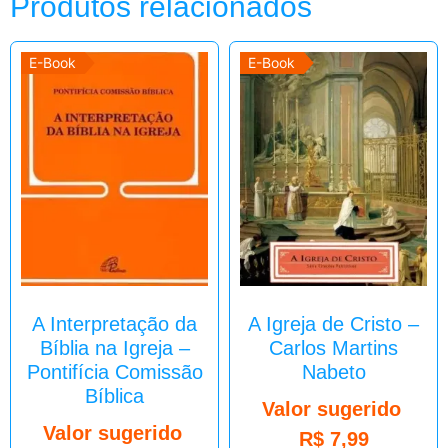
Produtos relacionados
E-Book
E-Book
A Interpretação da
A Igreja de Cristo –
Bíblia na Igreja –
Carlos Martins
Pontifícia Comissão
Nabeto
Bíblica
Valor sugerido
Valor sugerido
R$
7,99