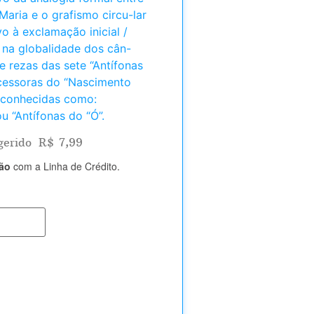
Maria e o grafismo circu-lar
ivo à exclamação inicial /
e na globalidade dos cân-
e rezas das sete “Antífonas
ecessoras do “Nascimento
 conhecidas como:
u “Antífonas do “Ó”.
gerido
R$
7,99
tão
com a Linha de Crédito.