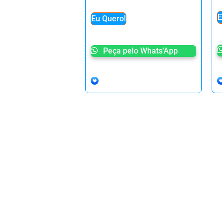
E
Eu Quero!
Peça pelo Whats'App
Leia um livro