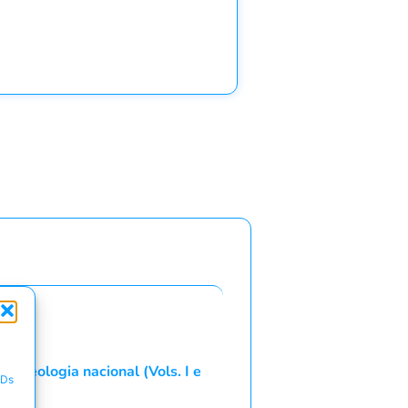
 Museologia nacional (Vols. I e
IDs