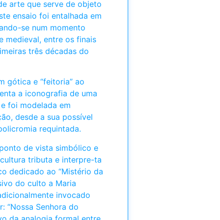
de arte que serve de objeto
ste ensaio foi entalhada em
drando-se num momento
 medieval, entre os finais
rimeiras três décadas do
 gótica e “feitoria” ao
senta a iconografia de uma
 e foi modelada em
ão, desde a sua possível
 policromia requintada.
 ponto de vista simbólico e
cultura tributa e interpre-ta
o dedicado ao “Mistério da
ivo do culto a Maria
radicionalmente invocado
ar: “Nossa Senhora do
vo da analogia formal entre