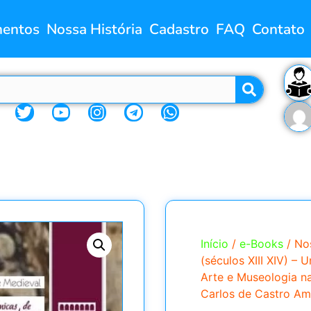
entos
Nossa História
Cadastro
FAQ
Contato
Início
/
e-Books
/ No
(séculos XIII XIV) – 
Arte e Museologia nac
Carlos de Castro Am