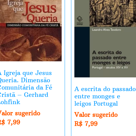
A Igreja que Jesus
Queria. Dimensão
Comunitária da Fé
A escrita do passado
Cristã – Gerhard
entre monges e
Lohfink
leigos Portugal
Valor sugerido
Valor sugerido
R$
7,99
R$
7,99