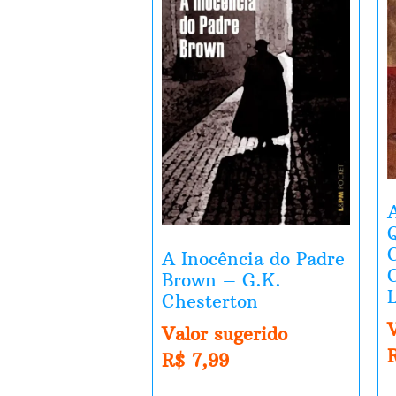
A Inocência do Padre
Brown – G.K.
Chesterton
Valor sugerido
R$
7,99