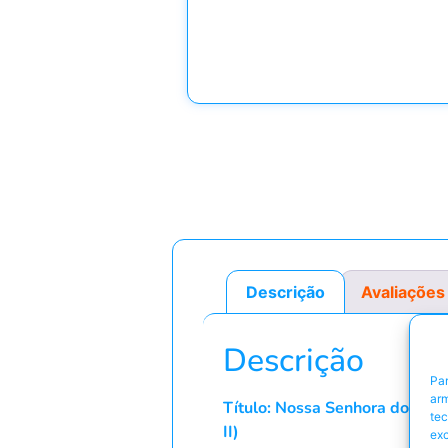
Descrição
Avaliações
Descrição
Par
arm
Título: Nossa Senhora do “O” /
te
II)
exc