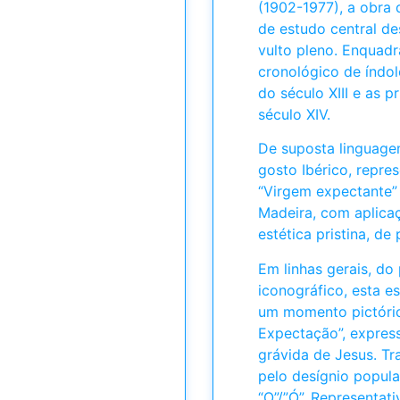
(1902-1977), a obra 
de estudo central de
vulto pleno. Enqua
cronológico de índole
do século XIII e as p
século XIV.
De suposta linguagem
gosto Ibérico, repre
“Virgem expectante”
Madeira, com aplicaç
estética pristina, de
Em linhas gerais, do
iconográfico, esta es
um momento pictóric
Expectação”, express
grávida de Jesus. T
pelo desígnio popul
“O”/”Ó”. Representati