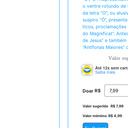
o ventre rotundo de 
da letra “O”; ou alus
suspiro “Ó”, present
ticos, proclamações 
do Magnificat”. Ant
de Jesus” e também
“Antífonas Maiores” o
Valor su
Até 12x sem car
Saiba mais
R$
Doar
Valor sugerido
R$
7,99
Valor mímimo
R$
4,99