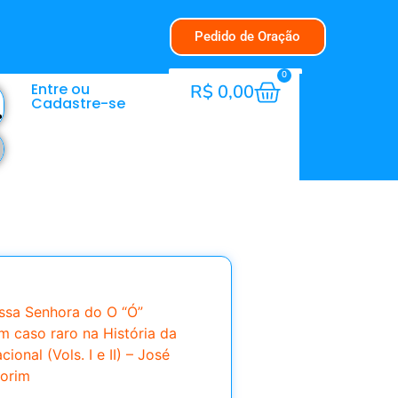
Pedido de Oração
0
Entre ou
R$
0,00
Cadastre-se
ssa Senhora do O “Ó”
Um caso raro na História da
ional (Vols. I e II) – José
orim