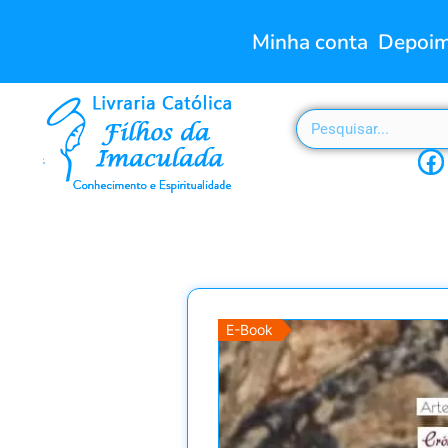
Minha conta
Depoim
E-Book