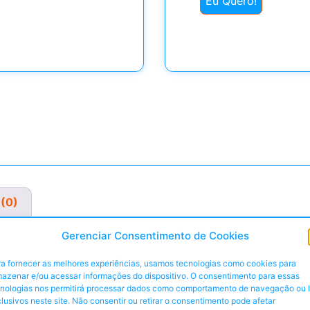
Eu Quero!
 (0)
Gerenciar Consentimento de Cookies
a fornecer as melhores experiências, usamos tecnologias como cookies para
azenar e/ou acessar informações do dispositivo. O consentimento para essas
 “Ó” (séculos XIII / XIV) – Um caso raro na História da Arte e
cnologias nos permitirá processar dados como comportamento de navegação ou 
lusivos neste site. Não consentir ou retirar o consentimento pode afetar