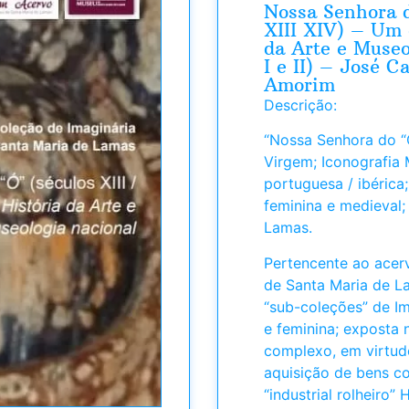
Nossa Senhora d
XIII XIV) – Um 
da Arte e Museo
I e II) – José C
Amorim
Descrição:
“Nossa Senhora do “
Virgem; Iconografia 
portuguesa / ibérica;
feminina e medieval
Lamas.
Pertencente ao acer
de Santa Maria de L
“sub-coleções” de Im
e feminina; exposta 
complexo, em virtude
aquisição de bens co
“industrial rolheiro