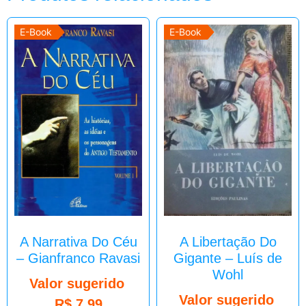
E-Book
E-Book
A Narrativa Do Céu
A Libertação Do
– Gianfranco Ravasi
Gigante – Luís de
Wohl
Valor sugerido
Valor sugerido
R$
7,99