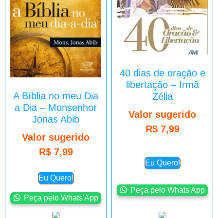
40 dias de oração e
libertação – Irmã
A Bíblia no meu Dia
Zélia
a Dia – Monsenhor
Valor sugerido
Jonas Abib
R$
7,99
Valor sugerido
R$
7,99
Eu Quero!
Eu Quero!
Peça pelo Whats'App
Peça pelo Whats'App