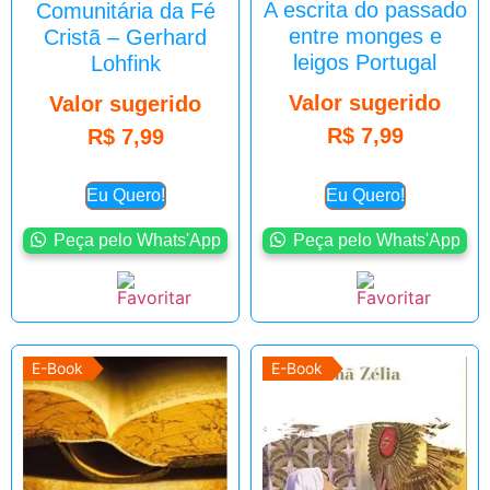
A escrita do passado
Comunitária da Fé
entre monges e
Cristã – Gerhard
leigos Portugal
Lohfink
Valor sugerido
Valor sugerido
R$
7,99
R$
7,99
Eu Quero!
Eu Quero!
Peça pelo Whats'App
Peça pelo Whats'App
E-Book
E-Book