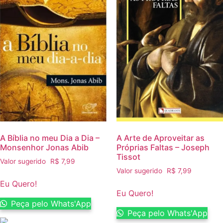
A Bíblia no meu Dia a Dia –
A Arte de Aproveitar as
Monsenhor Jonas Abib
Próprias Faltas – Joseph
Tissot
Valor sugerido
R$
7,99
Valor sugerido
R$
7,99
Eu Quero!
Eu Quero!
Peça pelo Whats'App
Peça pelo Whats'App