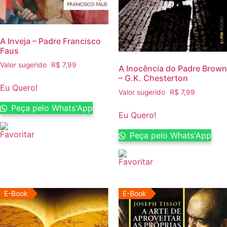
A Inveja – Padre Francisco
Faus
Valor sugerido
R$
7,99
A Inocência do Padre Brown
– G.K. Chesterton
Eu Quero!
Valor sugerido
R$
7,99
Peça pelo Whats'App
Eu Quero!
Peça pelo Whats'App
E-Book
E-Book