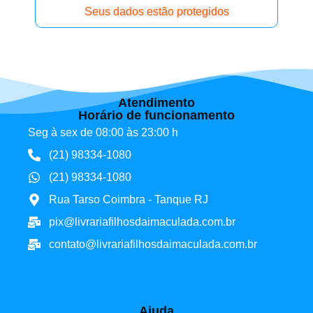
Seus dados estão protegidos
Atendimento
Horário de funcionamento
Seg à sex de 08:00 às 23:00 h
(21) 98334-1080
(21) 98334-1080
Rua Tarso Coimbra - Tanque RJ
pix@livrariafilhosdaimaculada.com.br
contato@livrariafilhosdaimaculada.com.br
Ajuda