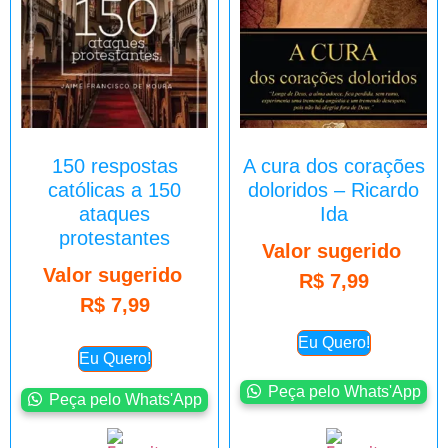
150 respostas
A cura dos corações
católicas a 150
doloridos – Ricardo
ataques
Ida
protestantes
Valor sugerido
Valor sugerido
R$
7,99
R$
7,99
Eu Quero!
Eu Quero!
Peça pelo Whats'App
Peça pelo Whats'App