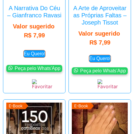
A Narrativa Do Céu
A Arte de Aproveitar
– Gianfranco Ravasi
as Próprias Faltas –
Joseph Tissot
Valor sugerido
Valor sugerido
R$
7,99
R$
7,99
Eu Quero!
Eu Quero!
Peça pelo Whats'App
Peça pelo Whats'App
E-Book
E-Book