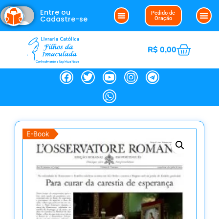
Entre ou
Pedido de
Cadastre-se
Oração
R$
0,00
E-Book