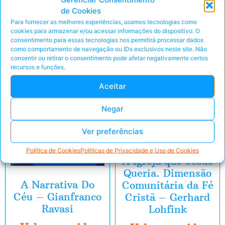
Produtos relacionados
de Cookies
Para fornecer as melhores experiências, usamos tecnologias como
E-Book
E-Book
cookies para armazenar e/ou acessar informações do dispositivo. O
consentimento para essas tecnologias nos permitirá processar dados
como comportamento de navegação ou IDs exclusivos neste site. Não
consentir ou retirar o consentimento pode afetar negativamente certos
recursos e funções.
Aceitar
Negar
Ver preferências
Política de Cookies
Políticas de Privacidade e Uso de Cookies
A Igreja que Jesus
Queria. Dimensão
A Narrativa Do
Comunitária da Fé
Céu – Gianfranco
Cristã – Gerhard
Ravasi
Lohfink