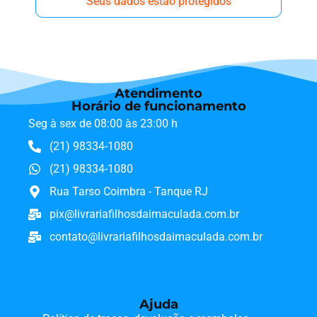
Seus dados estão protegidos
Atendimento
Horário de funcionamento
Seg à sex de 08:00 às 23:00 h
(21) 98334-1080
(21) 98334-1080
Rua Tarso Coimbra - Tanque RJ
pix@livrariafilhosdaimaculada.com.br
contato@livrariafilhosdaimaculada.com.br
Ajuda