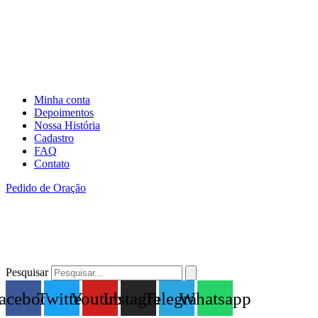
Minha conta
Depoimentos
Nossa História
Cadastro
FAQ
Contato
Pedido de Oração
Pesquisar
acebook
Twitter
Youtube
Instagram
Telegram
Whatsapp