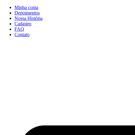
Ir
Minha conta
para
Depoimentos
o
Nossa História
conteúdo
Cadastro
FAQ
Contato