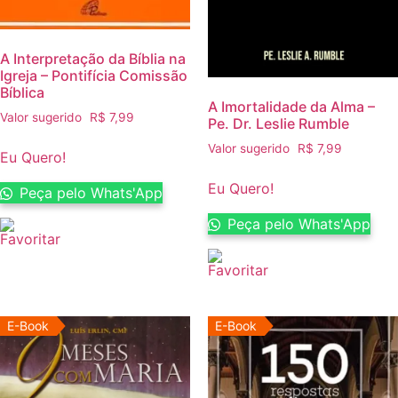
A Interpretação da Bíblia na
Igreja – Pontifícia Comissão
Bíblica
A Imortalidade da Alma –
Valor sugerido
R$
7,99
Pe. Dr. Leslie Rumble
Valor sugerido
R$
7,99
Eu Quero!
Eu Quero!
Peça pelo Whats'App
Peça pelo Whats'App
E-Book
E-Book