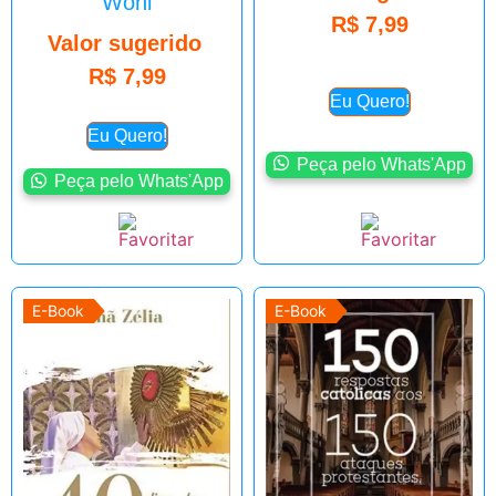
Wohl
R$
7,99
Valor sugerido
R$
7,99
Eu Quero!
Eu Quero!
Peça pelo Whats'App
Peça pelo Whats'App
E-Book
E-Book