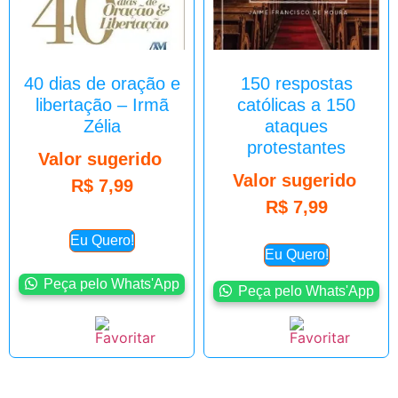
40 dias de oração e
150 respostas
libertação – Irmã
católicas a 150
Zélia
ataques
protestantes
Valor sugerido
Valor sugerido
R$
7,99
R$
7,99
Eu Quero!
Eu Quero!
Peça pelo Whats'App
Peça pelo Whats'App