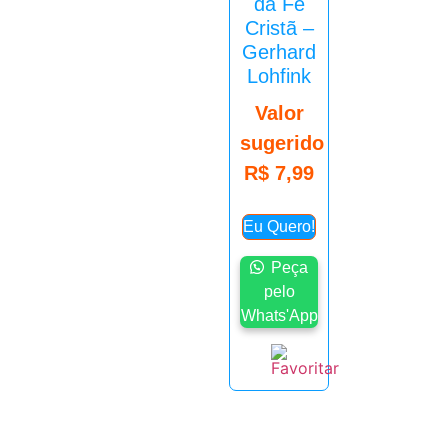
da Fé
Cristã –
Gerhard
Lohfink
Valor
sugerido
R$
7,99
Eu Quero!
Peça
pelo
Whats'App