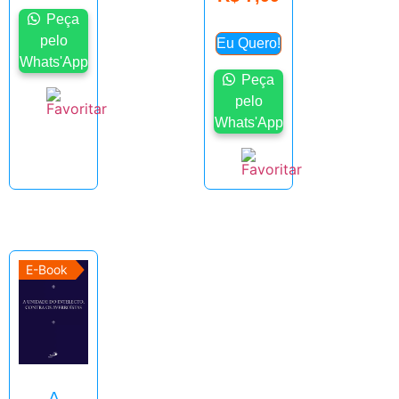
Peça
pelo
Eu Quero!
Whats'App
Peça
pelo
Whats'App
E-Book
A