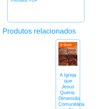
Formatos: PDF
Produtos relacionados
E-Book
A Igreja
que
Jesus
Queria.
Dimensão
Comunitária