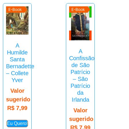
E-Book
E-Book
A
A
Humilde
Confissão
Santa
de São
Bernadette
Patrício
– Collete
– São
Yver
Patrício
Valor
da
sugerido
Irlanda
R$
7,99
Valor
sugerido
Eu Quero!
R$
7,99