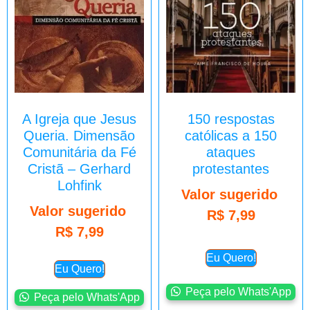
A Igreja que Jesus
150 respostas
Queria. Dimensão
católicas a 150
Comunitária da Fé
ataques
Cristã – Gerhard
protestantes
Lohfink
Valor sugerido
Valor sugerido
R$
7,99
R$
7,99
Eu Quero!
Eu Quero!
Peça pelo Whats'App
Peça pelo Whats'App