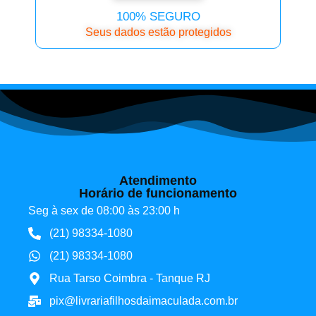
100% SEGURO
Seus dados estão protegidos
Atendimento
Horário de funcionamento
Seg à sex de 08:00 às 23:00 h
(21) 98334-1080
(21) 98334-1080
Rua Tarso Coimbra - Tanque RJ
pix@livrariafilhosdaimaculada.com.br