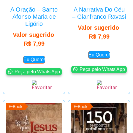
A Oração – Santo
A Narrativa Do Céu
Afonso Maria de
– Gianfranco Ravasi
Ligório
Valor sugerido
Valor sugerido
R$
7,99
R$
7,99
Eu Quero!
Eu Quero!
Peça pelo Whats'App
Peça pelo Whats'App
E-Book
E-Book