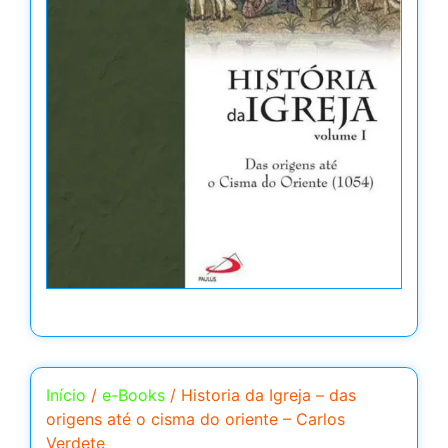
Início
/
e-Books
/ Historia da Igreja – das
origens até o cisma do oriente – Carlos
Verdete