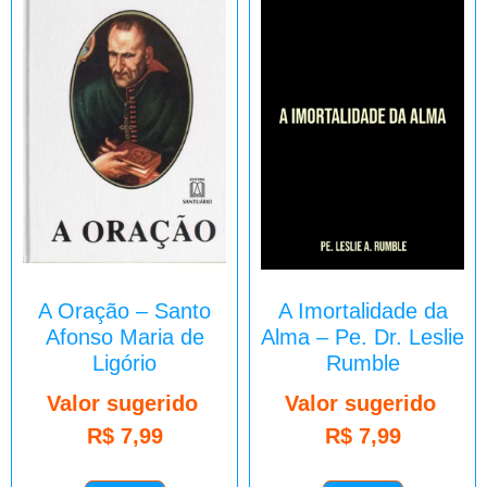
A Oração – Santo
A Imortalidade da
Afonso Maria de
Alma – Pe. Dr. Leslie
Ligório
Rumble
Valor sugerido
Valor sugerido
R$
7,99
R$
7,99