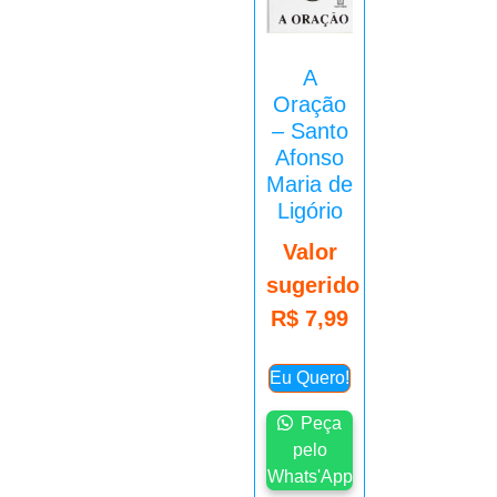
A
Oração
– Santo
Afonso
Maria de
Ligório
Valor
sugerido
R$
7,99
Eu Quero!
Peça
pelo
Whats'App