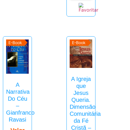
E-Book
E-Book
A Igreja
A
que
Narrativa
Jesus
Do Céu
Queria.
–
Dimensão
Gianfranco
Comunitária
Ravasi
da Fé
Cristã –