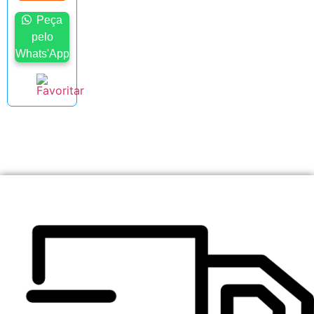
Peça
pelo
Whats'App