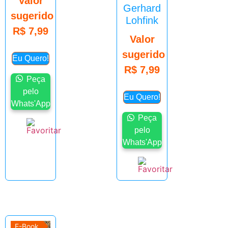
Valor
Gerhard
sugerido
Lohfink
R$
7,99
Valor
sugerido
Eu Quero!
R$
7,99
Peça
pelo
Eu Quero!
Whats'App
Peça
pelo
Whats'App
E-Book