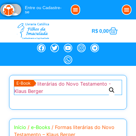
Entre ou Cadastre-
se
Clube da Imaculada
Política de Cookies (BR)
Noss
R$
0,00
E-Book
Início
/
e-Books
/ Formas literárias do Novo
Testamento – Klaus Berger