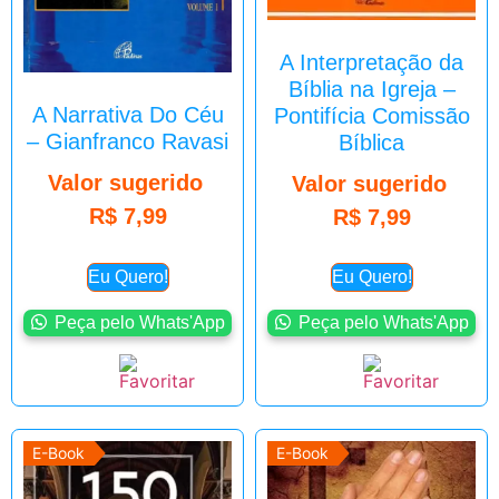
A Interpretação da
Bíblia na Igreja –
A Narrativa Do Céu
Pontifícia Comissão
– Gianfranco Ravasi
Bíblica
Valor sugerido
Valor sugerido
R$
7,99
R$
7,99
Eu Quero!
Eu Quero!
Peça pelo Whats'App
Peça pelo Whats'App
E-Book
E-Book