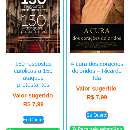
150 respostas
A cura dos corações
católicas a 150
doloridos – Ricardo
ataques
Ida
protestantes
Valor sugerido
Valor sugerido
R$
7,99
R$
7,99
Eu Quero!
Eu Quero!
Peça pelo Whats'App