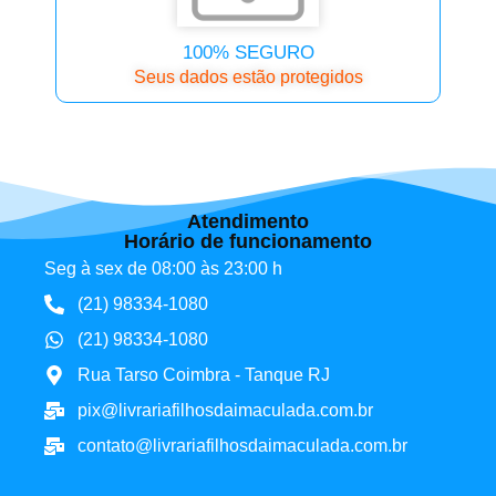
100% SEGURO
Seus dados estão protegidos
Atendimento
Horário de funcionamento
Seg à sex de 08:00 às 23:00 h
(21) 98334-1080
(21) 98334-1080
Rua Tarso Coimbra - Tanque RJ
pix@livrariafilhosdaimaculada.com.br
contato@livrariafilhosdaimaculada.com.br