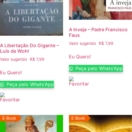
A Inveja – Padre Francisco
Faus
Valor sugerido
R$
7,99
A Libertação Do Gigante –
Luís de Wohl
Eu Quero!
Valor sugerido
R$
7,99
Peça pelo Whats'App
Eu Quero!
Peça pelo Whats'App
E-Book
E-Book