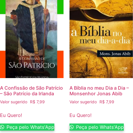
A Confissão de São Patrício
A Bíblia no meu Dia a Dia –
– São Patrício da Irlanda
Monsenhor Jonas Abib
Valor sugerido
R$
7,99
Valor sugerido
R$
7,99
Eu Quero!
Eu Quero!
Peça pelo Whats'App
Peça pelo Whats'App