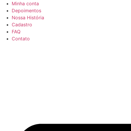
Ir
Minha conta
para
Depoimentos
o
Nossa História
conteúdo
Cadastro
FAQ
Contato