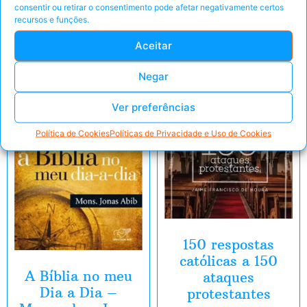
consentir ou retirar o consentimento pode afetar negativamente certos
recursos e funções.
Aceitar
E-Book
E-Book
Negar
Ver preferências
Política de Cookies
Políticas de Privacidade e Uso de Cookies
150 respostas
católicas a 150
A Bíblia no meu
ataques
Dia a Dia –
protestantes