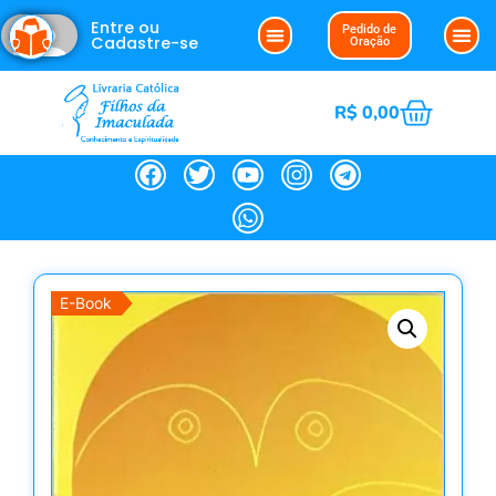
Entre ou
Pedido de
Cadastre-se
Oração
Clube da Imaculada
Política de Cookies (BR)
Nossa
R$
0,00
E-Book