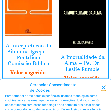
A Interpretação da
Bíblia na Igreja –
A Imortalidade da
Pontifícia
Alma – Pe. Dr.
Comissão Bíblica
Leslie Rumble
Valor sugerido
Valor sugerido
R$
7,99
Gerenciar Consentimento
R$
7,99
de Cookies
Eu Quero!
Para fornecer as melhores experiências, usamos tecnologias como
Eu Quero!
cookies para armazenar e/ou acessar informações do dispositivo. O
consentimento para essas tecnologias nos permitirá processar dados
Peça pelo Whats'App
Peça pelo Whats'App
como comportamento de navegação ou IDs exclusivos neste site. Não