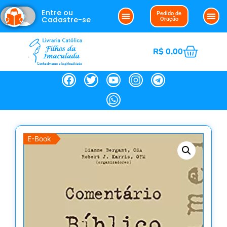
Entre ou
Pedido de
Cadastre-se
Oração
R$
0,00
E-Book