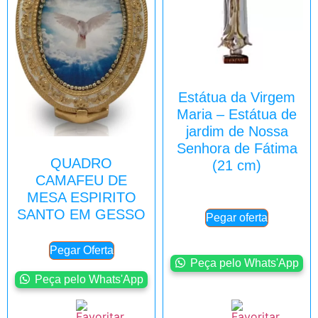
Estátua da Virgem
Maria – Estátua de
jardim de Nossa
Senhora de Fátima
QUADRO
(21 cm)
CAMAFEU DE
MESA ESPIRITO
SANTO EM GESSO
Pegar oferta
Pegar Oferta
Peça pelo Whats'App
Peça pelo Whats'App