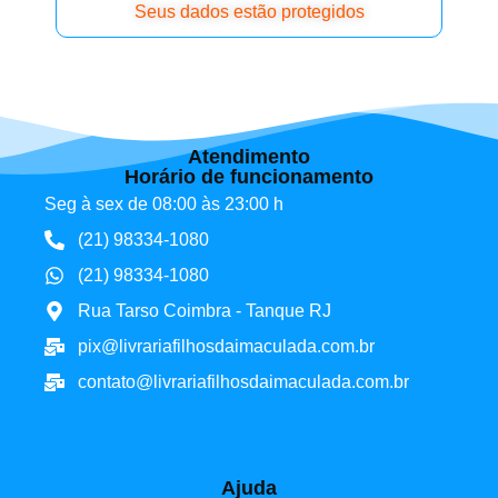
Seus dados estão protegidos
Atendimento
Horário de funcionamento
Seg à sex de 08:00 às 23:00 h
(21) 98334-1080
(21) 98334-1080
Rua Tarso Coimbra - Tanque RJ
pix@livrariafilhosdaimaculada.com.br
contato@livrariafilhosdaimaculada.com.br
Ajuda