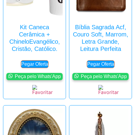
Kit Caneca
Bíblia Sagrada Acf,
Cerâmica +
Couro Soft, Marrom,
ChineloEvangélico,
Letra Grande,
Cristão, Católico.
Leitura Perfeita
Pegar Oferta
Pegar Oferta
Peça pelo Whats'App
Peça pelo Whats'App