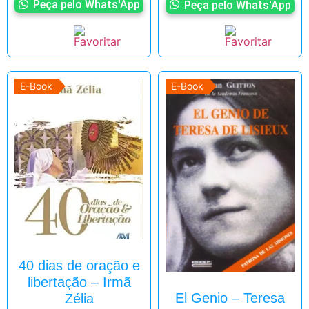
Peça pelo Whats'App
Peça pelo Whats'App
E-Book
E-Book
40 dias de oração e
libertação – Irmã
El Genio – Teresa
Zélia