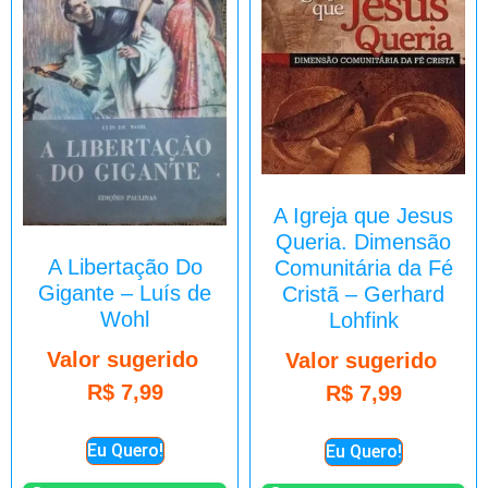
A Igreja que Jesus
Queria. Dimensão
A Libertação Do
Comunitária da Fé
Gigante – Luís de
Cristã – Gerhard
Wohl
Lohfink
Valor sugerido
Valor sugerido
R$
7,99
R$
7,99
Eu Quero!
Eu Quero!