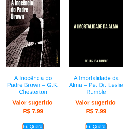
A Inocência do
A Imortalidade da
Padre Brown – G.K.
Alma – Pe. Dr. Leslie
Chesterton
Rumble
Valor sugerido
Valor sugerido
R$
7,99
R$
7,99
Eu Quero!
Eu Quero!