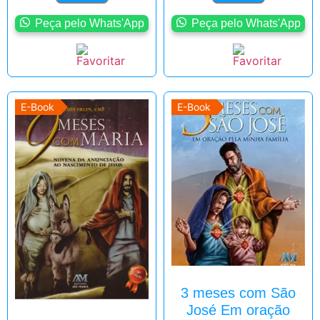
Peça pelo Whats'App
Peça pelo Whats'App
E-Book
E-Book
3 meses com São
José Em oração