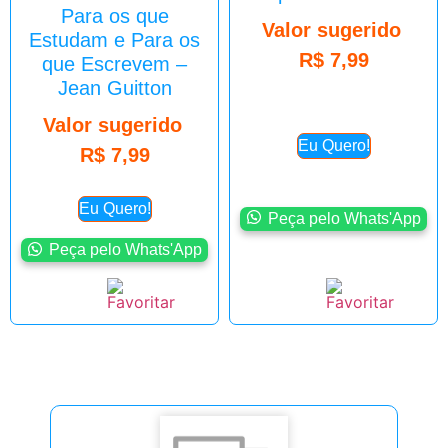
Para os que
Valor sugerido
Estudam e Para os
R$
7,99
que Escrevem –
Jean Guitton
Valor sugerido
Eu Quero!
R$
7,99
Eu Quero!
Peça pelo Whats'App
Peça pelo Whats'App