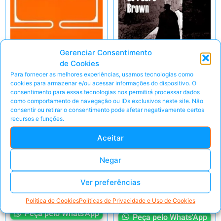
Gerenciar Consentimento
de Cookies
Para fornecer as melhores experiências, usamos tecnologias como
cookies para armazenar e/ou acessar informações do dispositivo. O
A Interpretação da
consentimento para essas tecnologias nos permitirá processar dados
Bíblia na Igreja –
como comportamento de navegação ou IDs exclusivos neste site. Não
consentir ou retirar o consentimento pode afetar negativamente certos
A Inocência do
Pontifícia
recursos e funções.
Padre Brown –
Comissão Bíblica
G.K. Chesterton
Aceitar
Valor sugerido
Valor sugerido
R$
7,99
Negar
R$
7,99
Ver preferências
Eu Quero!
Eu Quero!
Política de Cookies
Políticas de Privacidade e Uso de Cookies
Peça pelo Whats'App
Peça pelo Whats'App