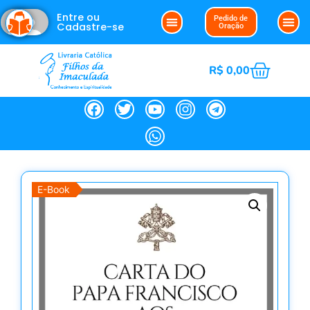
Entre ou
Pedido de
Cadastre-se
Oração
R$
0,00
E-Book