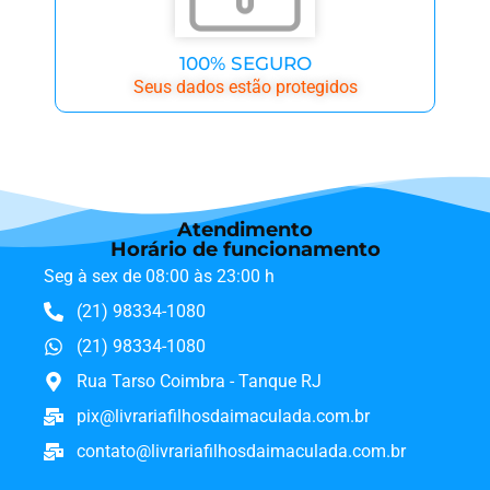
100% SEGURO
Seus dados estão protegidos
Atendimento
Horário de funcionamento
Seg à sex de 08:00 às 23:00 h
(21) 98334-1080
(21) 98334-1080
Rua Tarso Coimbra - Tanque RJ
pix@livrariafilhosdaimaculada.com.br
contato@livrariafilhosdaimaculada.com.br