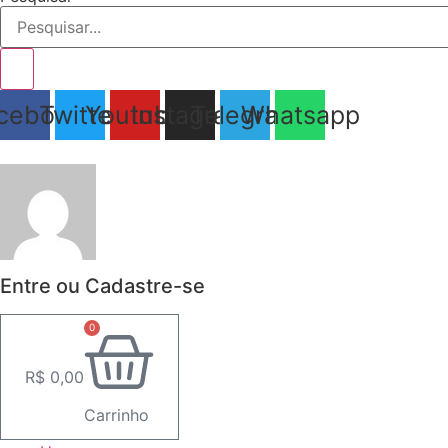
cebook
Twitter
Youtube
Instagram
Telegram
Whatsapp
Entre ou Cadastre-se
0
R$
0,00
Carrinho