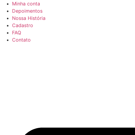
Ir
Minha conta
para
Depoimentos
o
Nossa História
conteúdo
Cadastro
FAQ
Contato