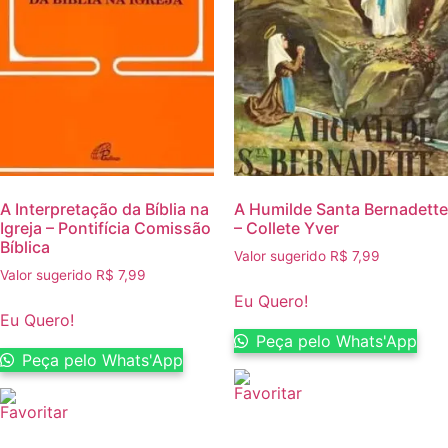
A Interpretação da Bíblia na
A Humilde Santa Bernadette
Igreja – Pontifícia Comissão
– Collete Yver
Bíblica
Valor sugerido
R$
7,99
Valor sugerido
R$
7,99
Eu Quero!
Eu Quero!
Peça pelo Whats'App
Peça pelo Whats'App