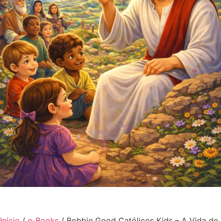
Início
/
e-Books
/ Bobbie Good Católicos Kids – A Vida de