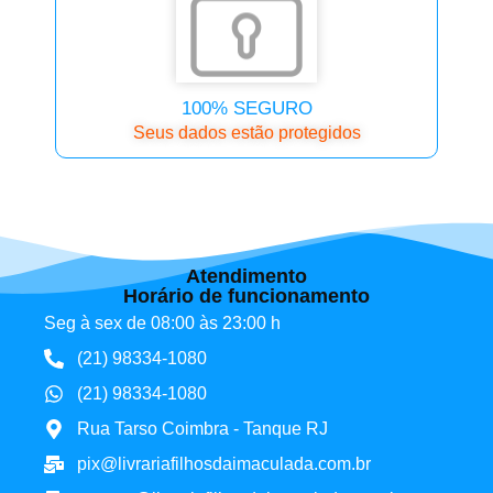
100% SEGURO
Seus dados estão protegidos
Atendimento
Horário de funcionamento
Seg à sex de 08:00 às 23:00 h
(21) 98334-1080
(21) 98334-1080
Rua Tarso Coimbra - Tanque RJ
pix@livrariafilhosdaimaculada.com.br