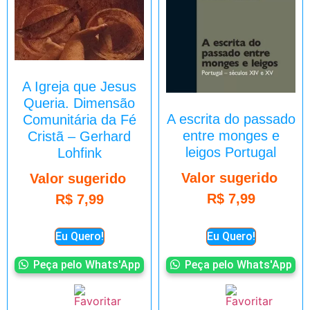
A Igreja que Jesus
Queria. Dimensão
A escrita do passado
Comunitária da Fé
entre monges e
Cristã – Gerhard
leigos Portugal
Lohfink
Valor sugerido
Valor sugerido
R$
7,99
R$
7,99
Eu Quero!
Eu Quero!
Peça pelo Whats'App
Peça pelo Whats'App