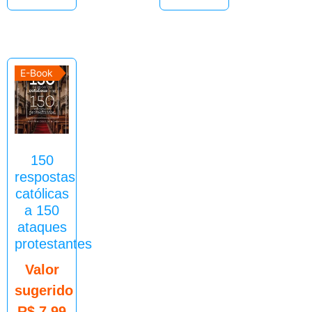
E-Book
150
respostas
católicas
a 150
ataques
protestantes
Valor
sugerido
R$
7,99