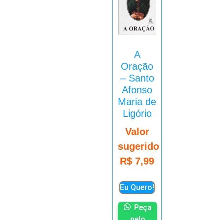
A
Oração
– Santo
Afonso
Maria de
Ligório
Valor
sugerido
R$
7,99
Eu Quero!
Peça
pelo