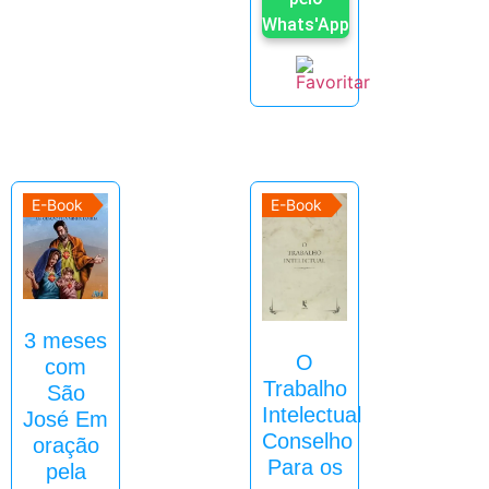
Whats'App
E-Book
E-Book
3 meses
O
com
Trabalho
São
Intelectual
José Em
Conselho
oração
Para os
pela