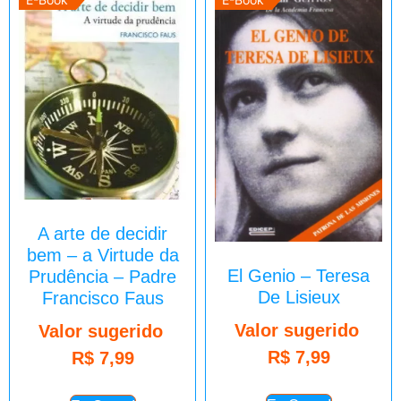
A arte de decidir
bem – a Virtude da
El Genio – Teresa
Prudência – Padre
De Lisieux
Francisco Faus
Valor sugerido
Valor sugerido
R$
7,99
R$
7,99