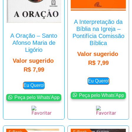
A Interpretação da
Bíblia na Igreja –
A Oração – Santo
Pontifícia Comissão
Afonso Maria de
Bíblica
Ligório
Valor sugerido
Valor sugerido
R$
7,99
R$
7,99
Eu Quero!
Eu Quero!
Peça pelo Whats'App
Peça pelo Whats'App
E-Book
E-Book