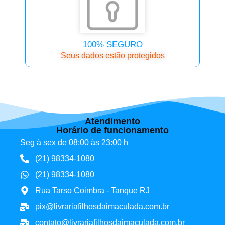
100% SEGURO
Seus dados estão protegidos
Atendimento
Horário de funcionamento
Seg à sex de 08:00 às 23:00 h
(21) 98334-1080
(21) 98334-1080
Rua Tarso Coimbra - Tanque RJ
pix@livrariafilhosdaimaculada.com.br
contato@livrariafilhosdaimaculada.com.br