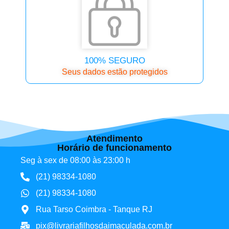
100% SEGURO
Seus dados estão protegidos
Atendimento
Horário de funcionamento
Seg à sex de 08:00 às 23:00 h
(21) 98334-1080
(21) 98334-1080
Rua Tarso Coimbra - Tanque RJ
pix@livrariafilhosdaimaculada.com.br