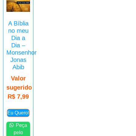
A Bíblia
no meu
Dia a
Dia –
Monsenhor
Jonas
Abib
Valor
sugerido
R$
7,99
Eu Quero!
Peça
pelo