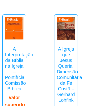
E-Book
E-Book
A
A Igreja
Interpretação
que
da Bíblia
Jesus
na Igreja
Queria.
–
Dimensão
Pontifícia
Comunitária
Comissão
da Fé
Bíblica
Cristã –
Gerhard
Valor
Lohfink
sugerido