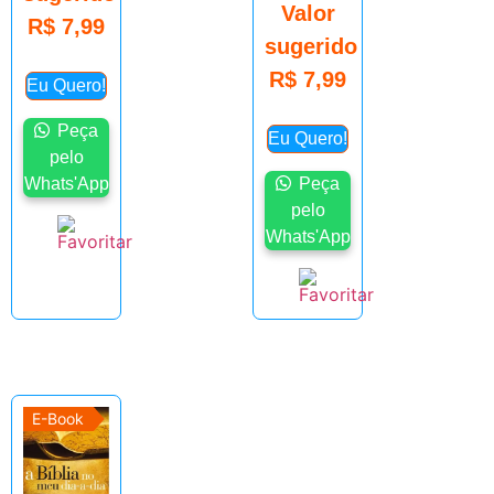
Valor
R$
7,99
sugerido
R$
7,99
Eu Quero!
Peça
Eu Quero!
pelo
Whats'App
Peça
pelo
Whats'App
E-Book