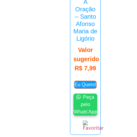
A
Oração
– Santo
Afonso
Maria de
Ligório
Valor
sugerido
R$
7,99
Eu Quero!
Peça
pelo
Whats'App