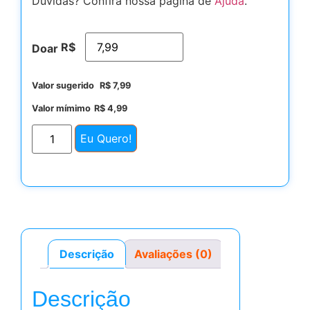
Dúvidas? Confira nossa página de
Ajuda
.
R$
Doar
Valor sugerido
R$
7,99
Valor mímimo
R$
4,99
Eu Quero!
Descrição
Avaliações (0)
Descrição