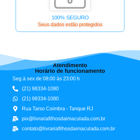
100% SEGURO
Seus dados estão protegidos
Atendimento
Horário de funcionamento
Seg à sex de 08:00 às 23:00 h
(21) 98334-1080
(21) 98334-1080
Rua Tarso Coimbra - Tanque RJ
pix@livrariafilhosdaimaculada.com.br
contato@livrariafilhosdaimaculada.com.br