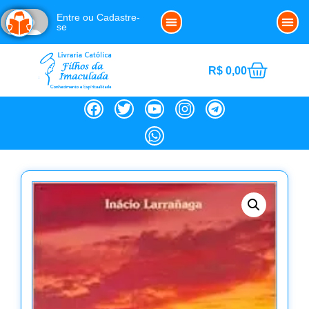
Entre ou Cadastre-
se
Clube da Imaculada
Política de Cookies (BR)
Noss
R$
0,00