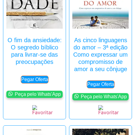
O fim da ansiedade:
As cinco linguagens
O segredo bíblico
do amor – 3ª edição
para livrar-se das
Como expressar um
preocupações
compromisso de
amor a seu cônjuge
Pegar Oferta
Pegar Oferta
Peça pelo Whats'App
Peça pelo Whats'App