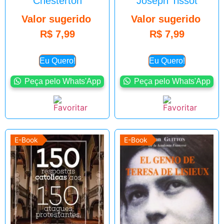
Chesterton
Joseph Tissot
Valor sugerido
Valor sugerido
R$
7,99
R$
7,99
Eu Quero!
Eu Quero!
Peça pelo Whats'App
Peça pelo Whats'App
E-Book
E-Book