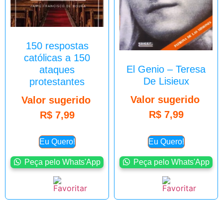
150 respostas
católicas a 150
El Genio – Teresa
ataques
De Lisieux
protestantes
Valor sugerido
Valor sugerido
R$
7,99
R$
7,99
Eu Quero!
Eu Quero!
Peça pelo Whats'App
Peça pelo Whats'App