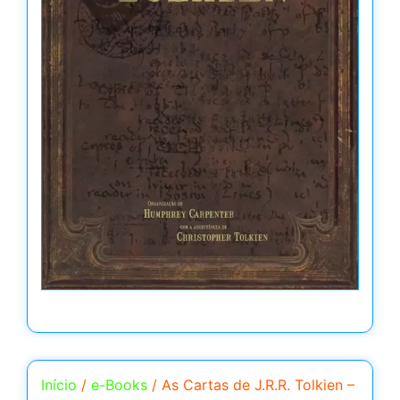
Início
/
e-Books
/ As Cartas de J.R.R. Tolkien –