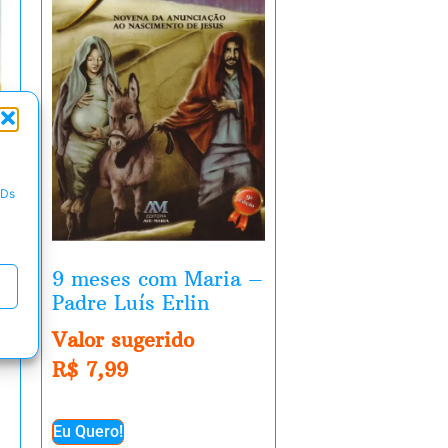
IDs
9 meses com Maria –
Padre Luís Erlin
Valor sugerido
R$
7,99
Eu Quero!