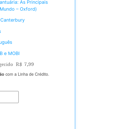
ntuária: As Principais
 Mundo – Oxford)
 Canterbury
s
tuguês
UB e MOBI
gerido
R$
7,99
tão
com a Linha de Crédito.