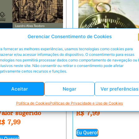
Gerenciar Consentimento de Cookies
a fornecer as melhores experiências, usamos tecnologias como cookies para
azenar e/ou acessar informações do dispositivo. O consentimento para essas
cnologias nos permitirá processar dados como comportamento de navegação ou 
lusivos neste site. Não consentir ou retirar o consentimento pode afetar
A arte de decidir
ativamente certos recursos e funções.
bem – a Virtude da
Prudência – Padre
A escrita do passado
Aceitar
Negar
Ver preferências
Francisco Faus
entre monges e
eigos Portugal
Valor sugerido
Política de Cookies
Políticas de Privacidade e Uso de Cookies
Valor sugerido
R$
7,99
R$
7,99
Eu Quero!
u Quero!