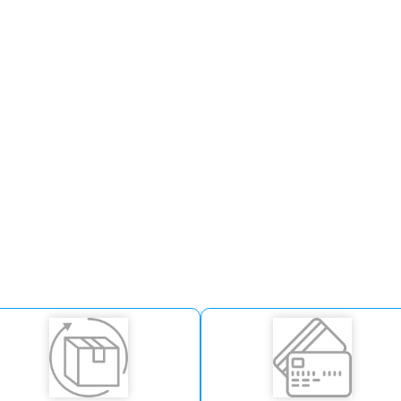
redes sociais
!