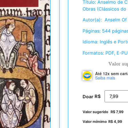
Título: Anselmo de Ca
Obras (Clássicos do
Autor(a): Anselm Of
Páginas: 544 página
Idioma: Inglês e Por
Formatos: PDF, E-P
Valor su
Até 12x sem car
Saiba mais
R$
Doar
Valor sugerido
R$
7,99
Valor mímimo
R$
4,99