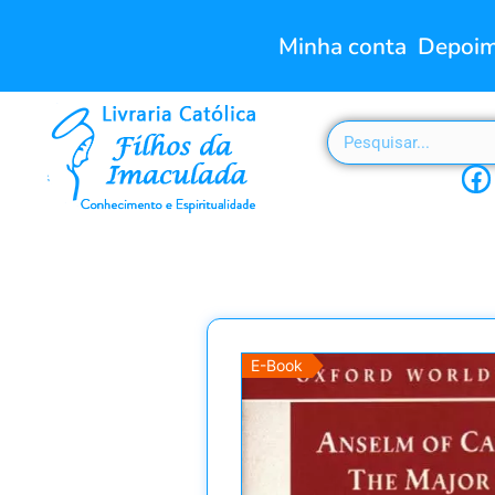
Minha conta
Depoim
E-Book