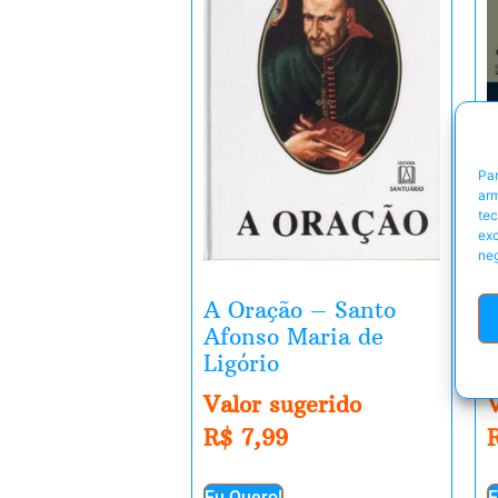
Par
arm
te
exc
neg
A Oração – Santo
Afonso Maria de
Ligório
l
Valor sugerido
R$
7,99
Eu Quero!
E