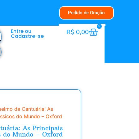
Pedido de Oração
0
Entre ou
R$
0,00
Cadastre-se
selmo de Cantuária: As
lássicos do Mundo – Oxford
uária: As Principais
s do Mundo – Oxford