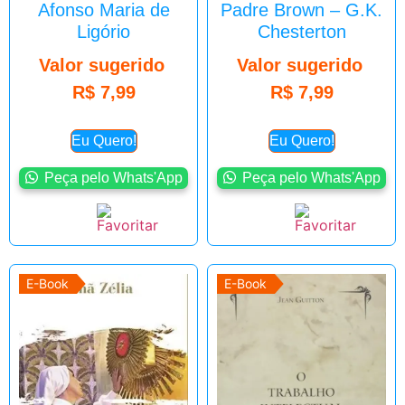
Afonso Maria de
Padre Brown – G.K.
Ligório
Chesterton
Valor sugerido
Valor sugerido
R$
7,99
R$
7,99
Eu Quero!
Eu Quero!
Peça pelo Whats'App
Peça pelo Whats'App
E-Book
E-Book