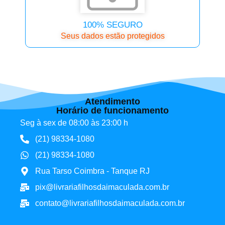
100% SEGURO
Seus dados estão protegidos
Atendimento
Horário de funcionamento
Seg à sex de 08:00 às 23:00 h
(21) 98334-1080
(21) 98334-1080
Rua Tarso Coimbra - Tanque RJ
pix@livrariafilhosdaimaculada.com.br
contato@livrariafilhosdaimaculada.com.br