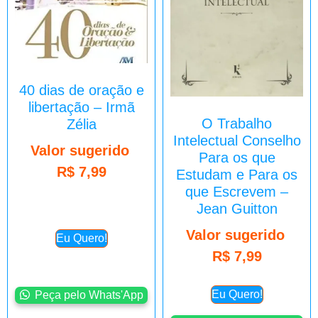
40 dias de oração e
libertação – Irmã
O Trabalho
Zélia
Intelectual Conselho
Valor sugerido
Para os que
R$
7,99
Estudam e Para os
que Escrevem –
Jean Guitton
Valor sugerido
Eu Quero!
R$
7,99
Eu Quero!
Peça pelo Whats'App