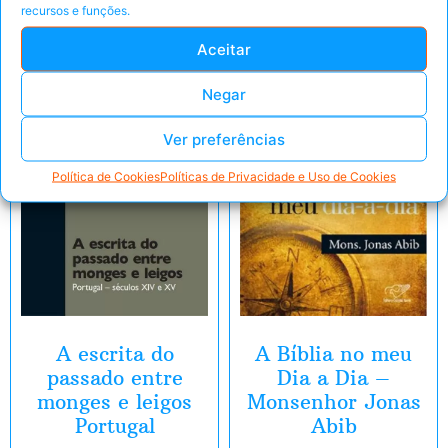
recursos e funções.
E-Book
E-Book
Aceitar
Negar
Ver preferências
Política de Cookies
Políticas de Privacidade e Uso de Cookies
A escrita do
A Bíblia no meu
passado entre
Dia a Dia –
monges e leigos
Monsenhor Jonas
Portugal
Abib