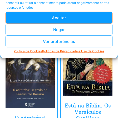
consentir ou retirar o consentimento pode afetar negativamente certos
recursos e funções.
Peça pelo Whats'App
Aceitar
Negar
Ver preferências
Política de Cookies
Políticas de Privacidade e Uso de Cookies
Está na Bíblia. Os
Versículos
O admirável