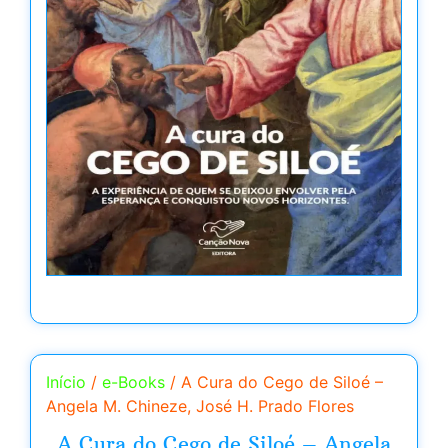
Início
/
e-Books
/ A Cura do Cego de Siloé –
Angela M. Chineze, José H. Prado Flores
A Cura do Cego de Siloé – Angela