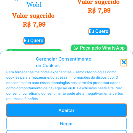
Valor sugerido
Wohl
R$
7,99
Valor sugerido
R$
7,99
Eu Quero!
Eu Quero!
Peça pelo Whats'App
Peça pelo Whats'App
Gerenciar Consentimento
de Cookies
Para fornecer as melhores experiências, usamos tecnologias como
cookies para armazenar e/ou acessar informações do dispositivo. O
consentimento para essas tecnologias nos permitirá processar dados
E-Book
E-Book
como comportamento de navegação ou IDs exclusivos neste site. Não
consentir ou retirar o consentimento pode afetar negativamente certos
recursos e funções.
Aceitar
Negar