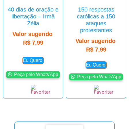
40 dias de oração e
150 respostas
libertação – Irmã
católicas a 150
Zélia
ataques
protestantes
Valor sugerido
Valor sugerido
R$
7,99
R$
7,99
Eu Quero!
Eu Quero!
Peça pelo Whats'App
Peça pelo Whats'App