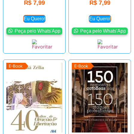
R$
7,99
R$
7,99
Eu Quero!
Eu Quero!
Peça pelo Whats'App
Peça pelo Whats'App
E-Book
E-Book