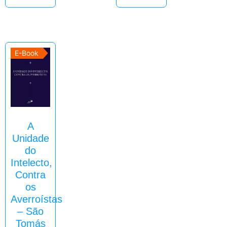
E-Book
A
Unidade
do
Intelecto,
Contra
os
Averroístas
– São
Tomás