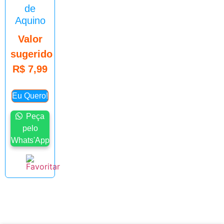
de
Aquino
Valor
sugerido
R$
7,99
Eu Quero!
Peça
pelo
Whats'App