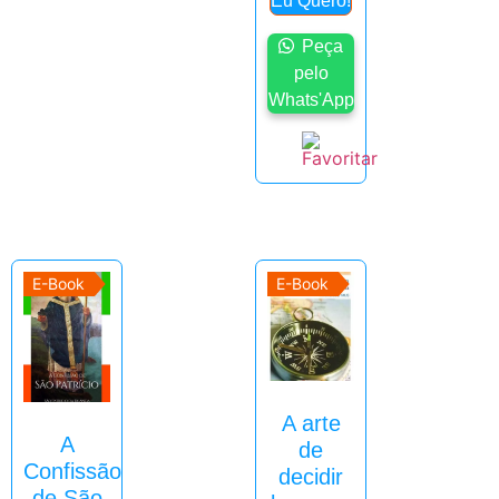
Eu Quero!
Peça
pelo
Whats'App
E-Book
E-Book
A arte
A
de
Confissão
decidir
de São