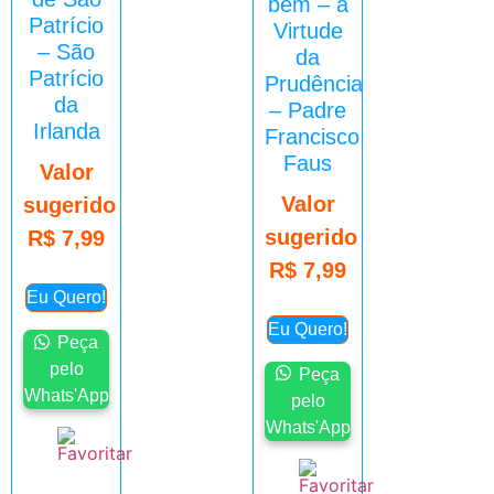
bem – a
Patrício
Virtude
– São
da
Patrício
Prudência
da
– Padre
Irlanda
Francisco
Faus
Valor
Valor
sugerido
sugerido
R$
7,99
R$
7,99
Eu Quero!
Eu Quero!
Peça
pelo
Peça
Whats'App
pelo
Whats'App