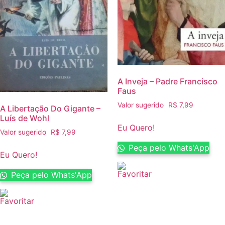
A Inveja – Padre Francisco
Faus
Valor sugerido
R$
7,99
A Libertação Do Gigante –
Luís de Wohl
Eu Quero!
Valor sugerido
R$
7,99
Peça pelo Whats'App
Eu Quero!
Peça pelo Whats'App