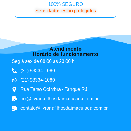
100% SEGURO
Seus dados estão protegidos
Atendimento
Horário de funcionamento
Seg à sex de 08:00 às 23:00 h
(21) 98334-1080
(21) 98334-1080
Rua Tarso Coimbra - Tanque RJ
pix@livrariafilhosdaimaculada.com.br
contato@livrariafilhosdaimaculada.com.br