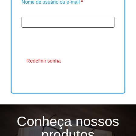
Nome de usuário ou e-mail
*
Redefinir senha
Visite nossa loja
Conheça nossos
produtos
LEIA UM LIVRO