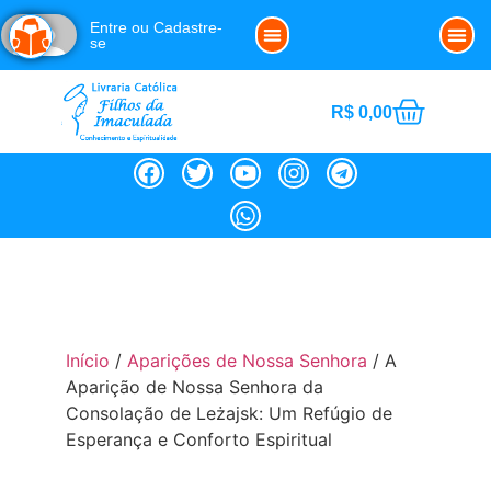
Entre ou Cadastre-
se
Clube da Imaculada
Política de Cookies (BR)
Noss
R$
0,00
Início
/
Aparições de Nossa Senhora
/ A
Aparição de Nossa Senhora da
Consolação de Leżajsk: Um Refúgio de
Esperança e Conforto Espiritual