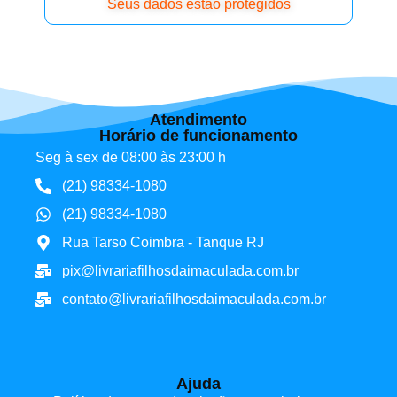
Seus dados estão protegidos
Atendimento
Horário de funcionamento
Seg à sex de 08:00 às 23:00 h
(21) 98334-1080
(21) 98334-1080
Rua Tarso Coimbra - Tanque RJ
pix@livrariafilhosdaimaculada.com.br
contato@livrariafilhosdaimaculada.com.br
Ajuda